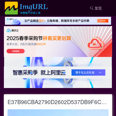
发现
E37B96CBA2790D2602D537DB9F6C8649.gif